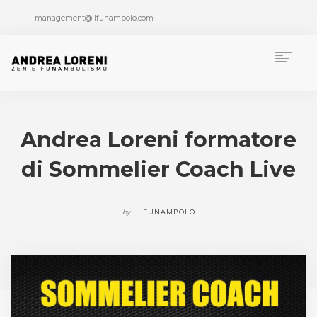
management@ilfunambolo.com
Chi è Andrea Loreni
Funambolismo
Andrea Loreni formatore
Formazione
di Sommelier Coach Live
Pubblicazioni
Progetti speciali
Multimedia
by
IL FUNAMBOLO
Press Area
News
Contatti