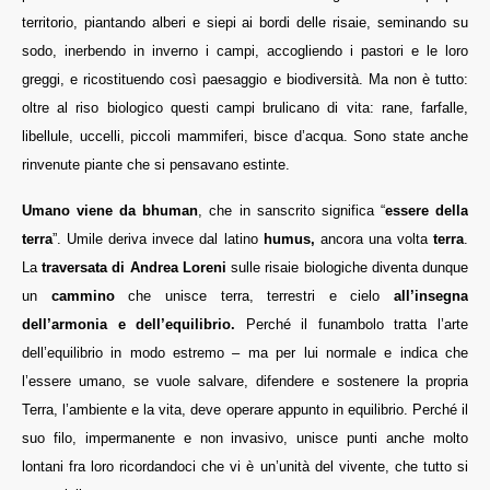
territorio, piantando alberi e siepi ai bordi delle risaie, seminando su
sodo, inerbendo in inverno i campi, accogliendo i pastori e le loro
greggi, e ricostituendo così paesaggio e biodiversità. Ma non è tutto:
oltre al riso biologico questi campi brulicano di vita: rane, farfalle,
libellule, uccelli, piccoli mammiferi, bisce d’acqua. Sono state anche
rinvenute piante che si pensavano estinte.
Umano viene da bhuman
, che in sanscrito significa “
essere della
terra
”. Umile deriva invece dal latino
humus,
ancora una volta
terra
.
La
traversata di Andrea Loreni
sulle risaie biologiche diventa dunque
un
cammino
che unisce terra, terrestri e cielo
all’insegna
dell’armonia e dell’equilibrio.
Perché il funambolo tratta l’arte
dell’equilibrio in modo estremo – ma per lui normale e indica che
l’essere umano, se vuole salvare, difendere e sostenere la propria
Terra, l’ambiente e la vita, deve operare appunto in equilibrio. Perché il
suo filo, impermanente e non invasivo, unisce punti anche molto
lontani fra loro ricordandoci che vi è un’unità del vivente, che tutto si