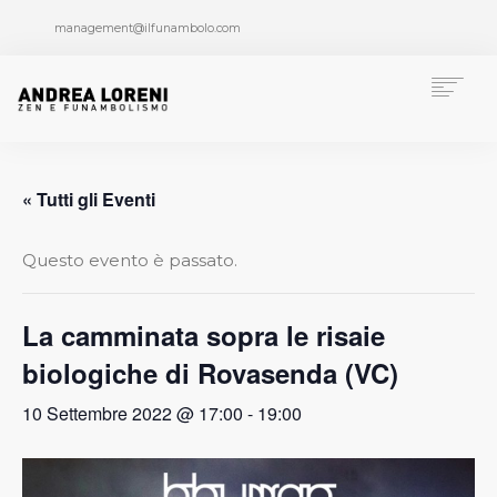
management@ilfunambolo.com
Chi è Andrea Loreni
Funambolismo
« Tutti gli Eventi
Formazione
Pubblicazioni
Questo evento è passato.
Progetti speciali
Multimedia
La camminata sopra le risaie
Press Area
biologiche di Rovasenda (VC)
News
10 Settembre 2022 @ 17:00
-
19:00
Contatti