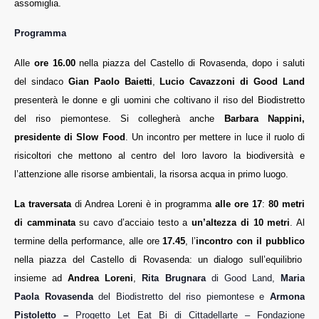
assomiglia.
Programma
Alle
ore 16.00
nella piazza del Castello di Rovasenda, dopo i saluti
del sindaco
Gian Paolo Baietti
,
Lucio Cavazzoni di Good Land
presenterà le donne e gli uomini che coltivano il riso del Biodistretto
del riso piemontese. Si collegherà anche
Barbara Nappini,
presidente di Slow Food
. Un incontro per mettere in luce il ruolo di
risicoltori che mettono al centro del loro lavoro la biodiversità e
l’attenzione alle risorse ambientali, la risorsa acqua in primo luogo.
La traversata
di Andrea Loreni è in programma
alle ore 17
:
80 metri
di camminata
su cavo d’acciaio testo a
un’altezza di 10 metri
. Al
termine della performance, alle ore
17.45
, l’
incontro con il pubblico
nella piazza del Castello di Rovasenda: un dialogo sull’equilibrio
insieme ad
Andrea Loreni
,
Rita Brugnara
di Good Land,
Maria
Paola Rovasenda
del Biodistretto del riso piemontese e
Armona
Pistoletto –
Progetto Let Eat Bi di Cittadellarte – Fondazione