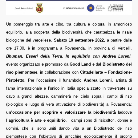
Un pomeriggio tra arte e cibo, tra cultura e coltura, in armonioso
equilibrio, alla scoperta della biodiversità che caratterizza le risaie
biologiche del vercellese.
Sabato 10 settembre 2022,
a partire dalle
ore 17.00, è in programma a Rovasenda, in provincia di Vercelli,
Bhuman. Esseri della Terra. In equilibrio con Andrea Loreni
,
evento organizzato e promosso da
Good Land
e dal
Biodistretto del
riso piemontese
, in collaborazione con
Cittadellarte – Fondazione-
Pistoletto.
Per l’occasione il funambolo
Andrea Loreni
, artista di
fama internazionale e l’unico in Italia specializzato in traversate su
cavo a grandi altezze, camminerà nel cielo sopra i campi di riso
(biologico e luogo di vera attivazione di biodiversità) a Rovasenda:
un’occasione per scoprire e valorizzare la biodiversità
laddove
l’agricoltura è arte e equilibrio
. I campi sono di risicoltori, donne e
uomini, che si sono uniti dando vita a un Biodistretto del riso
piemontese con l’obiettivo di arricchire ecologicamente il proprio