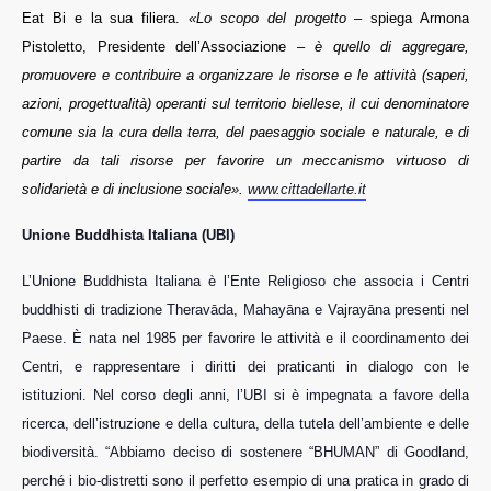
Eat Bi e la sua filiera.
«Lo scopo del progetto
– spiega Armona
Pistoletto, Presidente dell’Associazione –
è quello di aggregare,
promuovere e contribuire a organizzare le risorse e le attività (saperi,
azioni, progettualità) operanti sul territorio biellese, il cui denominatore
comune sia la cura della terra, del paesaggio sociale e naturale, e di
partire da tali risorse per favorire un meccanismo virtuoso di
solidarietà e di inclusione sociale».
www.cittadellarte.it
Unione Buddhista Italiana (UBI)
L’Unione Buddhista Italiana è l’Ente Religioso che associa i Centri
buddhisti di tradizione Theravāda, Mahayāna e Vajrayāna presenti nel
Paese. È nata nel 1985 per favorire le attività e il coordinamento dei
Centri, e rappresentare i diritti dei praticanti in dialogo con le
istituzioni. Nel corso degli anni, l’UBI si è impegnata a favore della
ricerca, dell’istruzione e della cultura, della tutela dell’ambiente e delle
biodiversità. “Abbiamo deciso di sostenere “BHUMAN” di Goodland,
perché i bio-distretti sono il perfetto esempio di una pratica in grado di