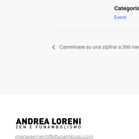
Categori
Eventi
Camminare su una zipline a 300 metr
management@ilfunambolo.com