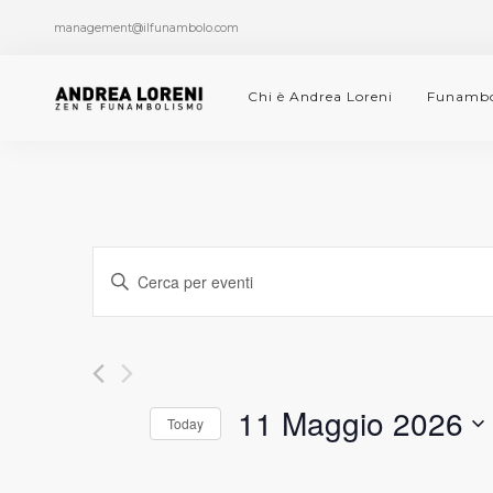
management@ilfunambolo.com
Chi è Andrea Loreni
Funambo
Eventi
INSERISCI
PAROLA
Ricerca
CHIAVE.
CERCA
e
EVENTI
PER
11 Maggio 2026
viste
Today
PAROLA
SELEZIONA
CHIAVE.
Navigazione
LA