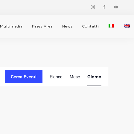
Multimedia
Press Area
News
Contatti
Evento
Cerca Eventi
Elenco
Mese
Giorno
Viste
Navigazione