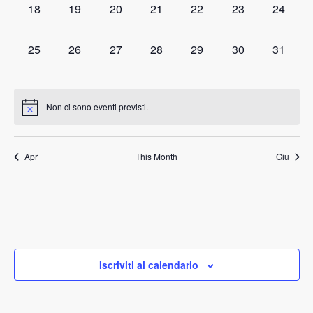
0
0
0
0
0
0
0
18
19
20
21
22
23
24
eventi,
eventi,
eventi,
eventi,
eventi,
eventi,
eventi,
0
0
0
0
0
0
0
25
26
27
28
29
30
31
eventi,
eventi,
eventi,
eventi,
eventi,
eventi,
eventi,
Non ci sono eventi previsti.
Apr
This Month
Giu
Iscriviti al calendario