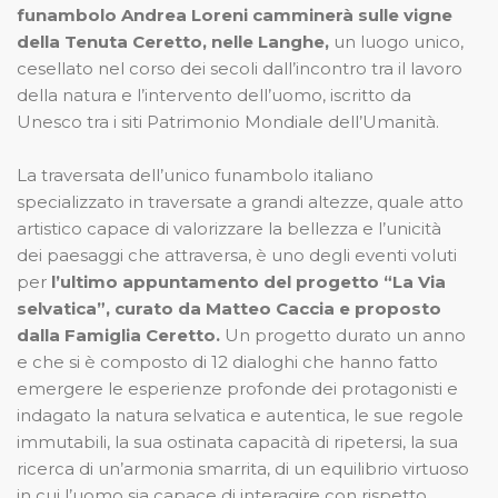
funambolo Andrea Loreni camminerà sulle vigne
della Tenuta Ceretto, nelle Langhe,
un luogo unico,
cesellato nel corso dei secoli dall’incontro tra il lavoro
della natura e l’intervento dell’uomo, iscritto da
Unesco tra i siti Patrimonio Mondiale dell’Umanità.
La traversata dell’unico funambolo italiano
specializzato in traversate a grandi altezze, quale atto
artistico capace di valorizzare la bellezza e l’unicità
dei paesaggi che attraversa, è uno degli eventi voluti
per
l’ultimo appuntamento del progetto “La Via
selvatica”, curato da Matteo Caccia e proposto
dalla Famiglia Ceretto.
Un progetto durato un anno
e che si è composto di 12 dialoghi che hanno fatto
emergere le esperienze profonde dei protagonisti e
indagato la natura selvatica e autentica, le sue regole
immutabili, la sua ostinata capacità di ripetersi, la sua
ricerca di un’armonia smarrita, di un equilibrio virtuoso
in cui l’uomo sia capace di interagire con rispetto