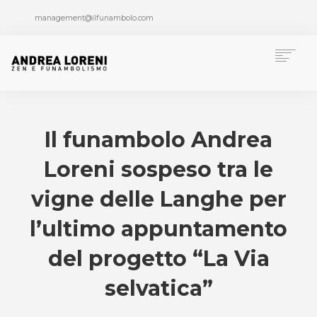
management@ilfunambolo.com
Chi è Andrea Loreni
Funambolismo
Il funambolo Andrea
Formazione
Loreni sospeso tra le
Pubblicazioni
Progetti speciali
vigne delle Langhe per
Multimedia
l’ultimo appuntamento
Press Area
News
del progetto “La Via
Contatti
selvatica”