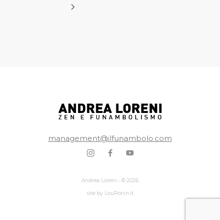
management@ilfunambolo.com
Andrea Loreni • © 2026
site by LouRonin.it