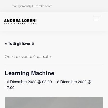
management@ilfunambolo.com
Chi è Andrea Loreni
Funambolismo
« Tutti gli Eventi
Formazione
Pubblicazioni
Questo evento è passato.
Progetti speciali
Multimedia
Learning Machine
Press Area
16 Dicembre 2022 @ 08:00
-
18 Dicembre 2022 @
News
17:00
Contatti