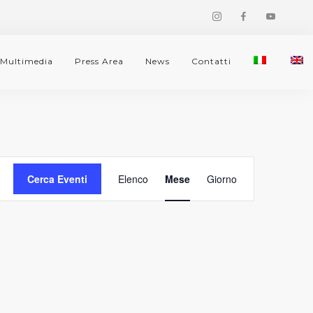
Multimedia
Press Area
News
Contatti
Evento
Cerca Eventi
Elenco
Mese
Giorno
Viste
Navigazione