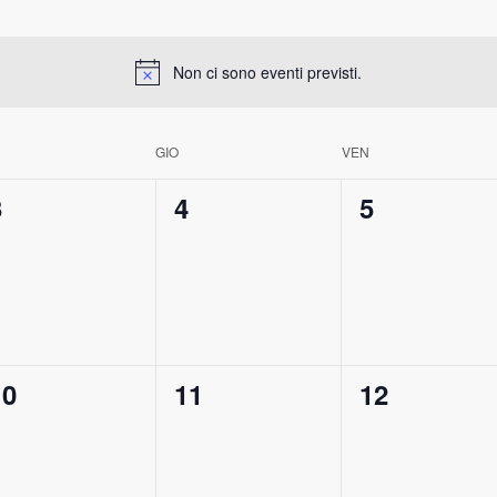
Non ci sono eventi previsti.
GIO
VEN
0
0
0
3
4
5
venti,
eventi,
eventi,
0
0
0
10
11
12
venti,
eventi,
eventi,