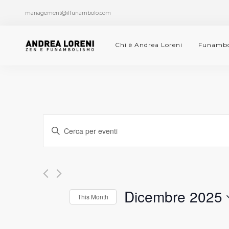
management@ilfunambolo.com
Chi è Andrea Loreni
Funambo
Eventi
INSERISCI
PAROLA
Ricerca
CHIAVE.
CERCA
e
EVENTI
PER
Dicembre 2025
viste
This Month
PAROLA
SELEZIONA
CHIAVE.
Navigazione
LA