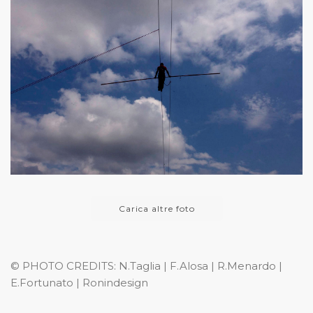
Carica altre foto
© PHOTO CREDITS: N.Taglia | F.Alosa | R.Menardo |
E.Fortunato | Ronindesign