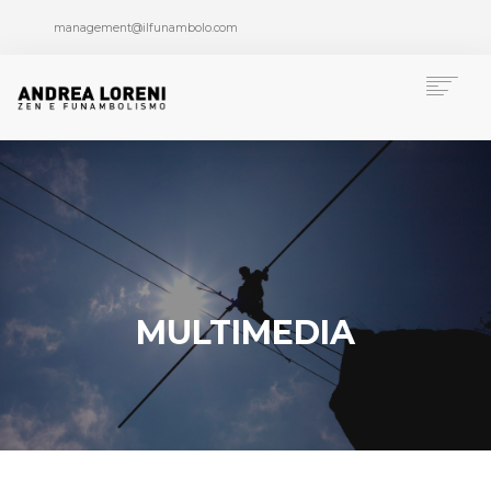
management@ilfunambolo.com
Chi è Andrea Loreni
Funambolismo
Formazione
Pubblicazioni
Progetti speciali
MULTIMEDIA
Multimedia
Press Area
News
Contatti